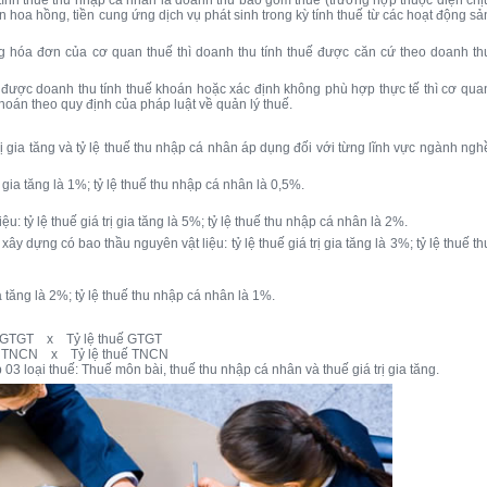
ền hoa hồng, tiền cung ứng dịch vụ phát sinh trong kỳ tính thuế từ các hoạt động sả
 hóa đơn của cơ quan thuế thì doanh thu tính thuế được căn cứ theo doanh th
được doanh thu tính thuế khoán hoặc xác định không phù hợp thực tế thì cơ qua
hoán theo quy định của pháp luật về quản lý thuế.
trị gia tăng và tỷ lệ thuế thu nhập cá nhân áp dụng đối với từng lĩnh vực ngành ngh
 gia tăng là 1%; tỷ lệ thuế thu nhập cá nhân là 0,5%.
: tỷ lệ thuế giá trị gia tăng là 5%; tỷ lệ thuế thu nhập cá nhân là 2%.
xây dựng có bao thầu nguyên vật liệu: tỷ lệ thuế giá trị gia tăng là 3%; tỷ lệ thuế th
a tăng là 2%; tỷ lệ thuế thu nhập cá nhân là 1%.
ế GTGT x Tỷ lệ thuế GTGT
uế TNCN x Tỷ lệ thuế TNCN
03 loại thuế: Thuế môn bài, thuế thu nhập cá nhân và thuế giá trị gia tăng.