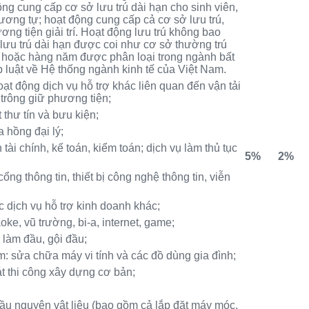
động cung cấp cơ sở lưu trú dài hạn cho sinh viên,
ơng tự; hoạt động cung cấp cả cơ sở lưu trú,
ng tiện giải trí. Hoạt động lưu trú không bao
ưu trú dài hạn được coi như cơ sở thường trú
 hoặc hàng năm được phân loại trong ngành bất
 luật về Hệ thống ngành kinh tế của Việt Nam.
ạt động dịch vụ hỗ trợ khác liên quan đến vận tải
 trông giữ phương tiện;
 thư tín và bưu kiện;
a hồng đại lý;
 tài chính, kế toán, kiểm toán; dịch vụ làm thủ tục
5%
2%
cổng thông tin, thiết bị công nghệ thông tin, viễn
c dịch vụ hỗ trợ kinh doanh khác;
ke, vũ trường, bi-a, internet, game;
, làm đầu, gội đầu;
: sửa chữa máy vi tính và các đồ dùng gia đình;
sát thi công xây dựng cơ bản;
hầu nguyên vật liệu (bao gồm cả lắp đặt máy móc,