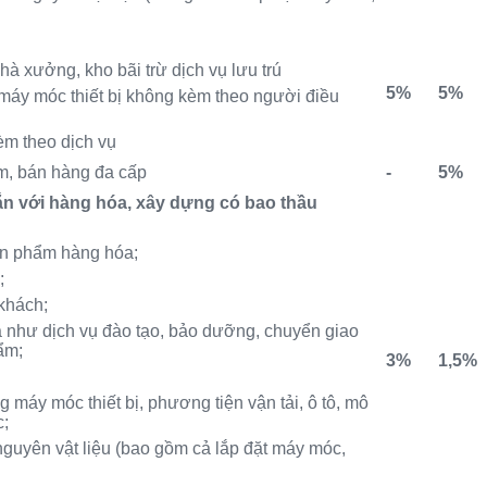
hà xưởng, kho bãi trừ dịch vụ lưu trú
5%
5%
 máy móc thiết bị không kèm theo người điều
èm theo dịch vụ
iểm, bán hàng đa cấp
-
5%
gắn với hàng hóa, xây dựng có bao thầu
sản phẩm hàng hóa;
;
 khách;
a như dịch vụ đào tạo, bảo dưỡng, chuyển giao
ẩm;
3%
1,5%
máy móc thiết bị, phương tiện vận tải, ô tô, mô
c;
nguyên vật liệu (bao gồm cả lắp đặt máy móc,