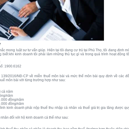
?
ắc mong luật sư tư vấn giúp. Hiện tại tôi đang cư trú tại Phú Thọ, tôi đang định m
iết khi kinh doanh tôi phải làm những thủ tục gì và trong quá trình hoạt động tô
!
 số: 1900.6162
nh 139/2016/NĐ-CP về miễn thuế môn bài và mức thế môn bài quy định về các đố
uế môn bài với từng trường hợp như sau:
i cả năm
đồng/năm
0.000 đồng/năm
0.000 đồng/năm
ình kinh doanh phải nộp thuế thu nhập cá nhân và thuế giá trị gia tăng được qu
cá nhân đối với hộ kinh doanh cá thể như sau:
u tính thuế thu nhập cá nhân là doanh thu bao gồm thuế (trường hợp thuộc diện chị