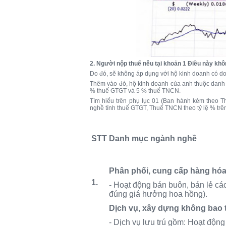
2. Người nộp thuế nêu tại khoản 1 Điều này kh
Do đó, sẽ không áp dụng với hộ kinh doanh có do
Thêm vào đó, hộ kinh doanh của anh thuộc danh m
% thuế GTGT và 5 % thuế TNCN.
Tìm hiểu trên phụ lục 01 (Ban hành kèm theo 
nghề tính thuế GTGT, Thuế TNCN theo tỷ lệ % trê
STT
Danh mục ngành nghề
Phân phối, cung cấp hàng hó
1
.
- Hoạt động bán buôn, bán lẻ các 
đúng giá hưởng hoa hồng).
Dịch vụ, xây dựng không bao t
- Dịch vụ lưu trú gồm: Hoạt độn