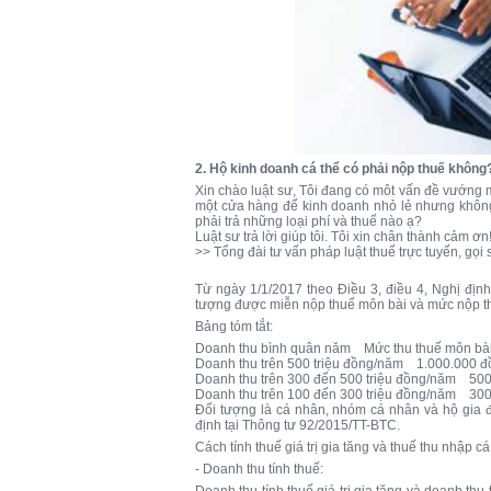
2. Hộ kinh doanh cá thể có phải nộp thuế không
Xin chào luật sư, Tôi đang có môt vấn đề vướng m
một cửa hàng để kinh doanh nhỏ lẻ nhưng không b
phải trả những loại phí và thuế nào ạ?
Luật sư trả lời giúp tôi. Tôi xin chân thành cảm ơn
>> Tổng đài tư vấn pháp luật thuế trực tuyến, gọi
Từ ngày 1/1/2017 theo Điều 3, điều 4, Nghị đị
tượng được miễn nộp thuế môn bài và mức nộp th
Bảng tóm tắt:
Doanh thu bình quân năm Mức thu thuế môn bà
Doanh thu trên 500 triệu đồng/năm 1.000.000 
Doanh thu trên 300 đến 500 triệu đồng/năm 50
Doanh thu trên 100 đến 300 triệu đồng/năm 30
Đối tượng là cá nhân, nhóm cá nhân và hộ gia đ
định tại Thông tư 92/2015/TT-BTC.
Cách tính thuế giá trị gia tăng và thuế thu nhập 
- Doanh thu tính thuế:
Doanh thu tính thuế giá trị gia tăng và doanh th