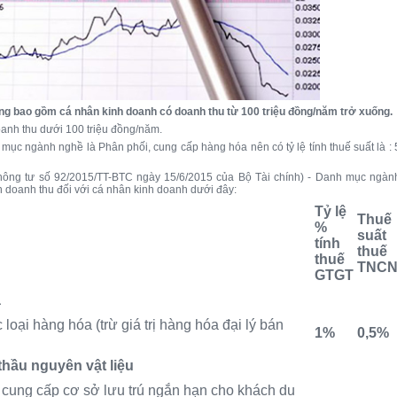
ông bao gồm cá nhân kinh doanh có doanh thu từ 100 triệu đồng/năm trở xuống.
anh thu dưới 100 triệu đồng/năm.
ục ngành nghề là Phân phối, cung cấp hàng hóa nên có tỷ lệ tính thuế suất là : 
Thông tư số 92/2015/TT-BTC ngày 15/6/2015 của Bộ Tài chính) - Danh mục ngàn
n doanh thu đối với cá nhân kinh doanh dưới đây:
Tỷ lệ
Thuế
%
suất
tính
thuế
thuế
TNC
GTGT
a
loại hàng hóa (trừ giá trị hàng hóa đại lý bán
1%
0,5%
hầu nguyên vật liệu
g cung cấp cơ sở lưu trú ngắn hạn cho khách du