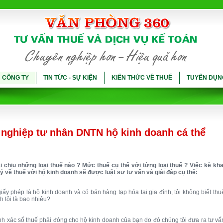
Ụ CÔNG TY
TIN TỨC - SỰ KIỆN
KIẾN THỨC VỀ THUẾ
TUYỂN DỤN
 nghiệp tư nhân DNTN hộ kinh doanh cá thể
i chịu những loại thuế nào ? Mức thuế cụ thể với từng loại thuế ? Việc kê kha
ý về thuế với hộ kinh doanh sẽ được luật sư tư vấn và giải đáp cụ thể:
giấy phép là hộ kinh doanh và có bán hàng tạp hóa tại gia đình, tôi không biết thu
nh tôi là bao nhiêu?
ính xác số thuế phải đóng cho hộ kinh doanh của bạn do đó chúng tôi đưa ra tư vấ