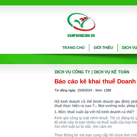
TRANG CHỦ
GIỚI THIỆU
DỊCH V
DỊCH VỤ CÔNG TY
| DỊCH VỤ KẾ TOÁN
Báo cáo kê khai thuế Doanh
Tin đăng ngày: 15/9/2024 - Xem: 1388
Hộ kinh doanh cá thể (kinh doanh gia đình) phả
thuế thực hiện ra sao ?... Mọi vướng mắc pháp l
1. Mức thuế suất áp với hộ kinh doanh cá thể?
Kính gửi công ty luật minh khuê: Tôi có đăng ký 
tôi phải nộp là bao nhiêu và thuế suất của loại hì
Xin nhờ luật sư tư vấn. Xin cảm ơn
Theo thông tin mà bạn cung cấp thì chưa tính ch