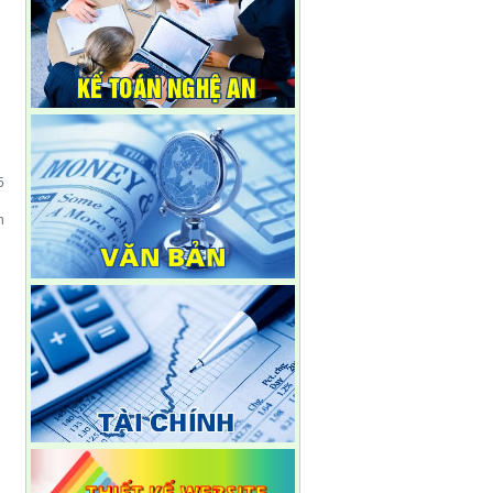
5
h
N