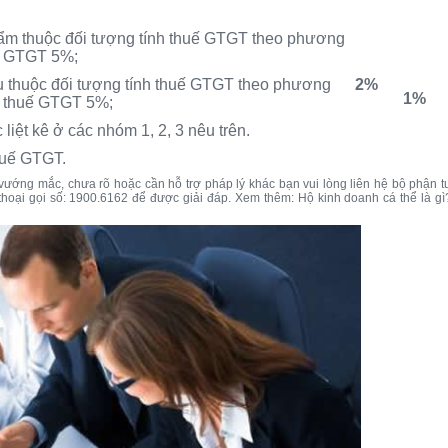
hẩm thuộc đối tượng tính thuế GTGT theo phương
ất GTGT 5%;
vụ thuộc đối tượng tính thuế GTGT theo phương
2%
1%
t thuế GTGT 5%;
iệt kê ở các nhóm 1, 2, 3 nêu trên.
huế GTGT.
vướng mắc, chưa rõ hoặc cần hỗ trợ pháp lý khác bạn vui lòng liên hệ bộ phận t
 thoại gọi số: 1900.6162 để được giải đáp. Xem thêm: Hộ kinh doanh cá thể là gì