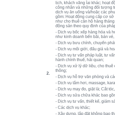
lịch, khách vãng lai khác; hoạt 
công nhân và những đối tượng tư
dịch vụ ăn uống và/hoặc các phươ
gồm: Hoạt động cung cấp cơ sở l
như cho thuê căn hộ hàng tháng
động sản theo quy định của pháp
- Dịch vụ bốc xếp hàng hóa và ho
như kinh doanh bến bãi, bán vé,
- Dịch vụ bưu chính, chuyển phát
- Dịch vụ môi giới, đấu giá và ho
- Dịch vụ tư vấn pháp luật, tư vấn
hành chính thuế, hải quan;
- Dịch vụ xử lý dữ liệu, cho thuê 
thông;
2
.
- Dịch vụ hỗ trợ văn phòng và cá
- Dịch vụ tắm hơi, massage, karao
- Dịch vụ may đo, giặt là; Cắt tóc
- Dịch vụ sửa chữa khác bao gồm
- Dịch vụ tư vấn, thiết kế, giám 
- Các dịch vụ khác;
- Xây dựng, lắp đặt không bao t