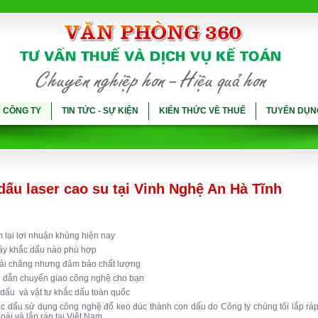
Ụ CÔNG TY
TIN TỨC - SỰ KIỆN
KIẾN THỨC VỀ THUẾ
TUYỂN DỤN
ấu laser cao su tại Vinh Nghệ An Hà Tĩnh
 lại lợi nhuận khủng hiện nay
máy khắc dấu nào phù hợp
phải chăng nhưng đảm bảo chất lượng
ng dẫn chuyển giao công nghệ cho bạn
dấu và vật tư khắc dấu toàn quốc
c dấu sử dụng công nghệ đổ keo đúc thành con dấu do Công ty chúng tôi lắp ráp
oài và lắp ráp tại Việt Nam.