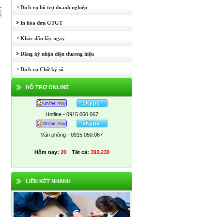
Dịch vụ hỗ trợ doanh nghiệp
c
ể
In hóa đơn GTGT
Khắc dấu lấy ngay
Đăng ký nhận diện thương hiệu
Dịch vụ Chữ ký số
HỖ TRỢ ONLINE
Hotline - 0915.050.067
Văn phòng - 0915.050.067
|
Hôm nay:
20
Tất cả:
393,230
LIÊN KẾT NHANH