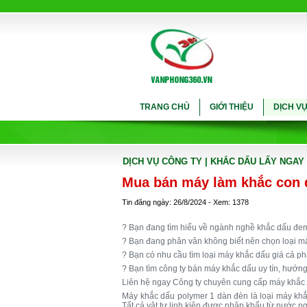
TRANG CHỦ
GIỚI THIỆU
DỊCH V
DỊCH VỤ CÔNG TY
| KHẮC DẤU LẤY NGAY
Mua bán máy làm khắc con d
Tin đăng ngày: 26/8/2024 - Xem: 1378
? Bạn đang tìm hiểu về ngành nghề khắc dấu đem
? Bạn đang phân vân không biết nên chọn loại 
? Bạn có nhu cầu tìm loại máy khắc dấu giá cả 
? Bạn tìm công ty bán máy khắc dấu uy tín, hướ
Liên hệ ngay Công ty chuyên cung cấp máy khắc 
Máy khắc dấu polymer 1 dàn đèn là loại máy khắ
Tất cả vật tư linh kiện được nhập khẩu từ nước ng