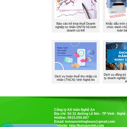
Báo cáo kê khai thuế Doanh
Khắc dấu tròn c
nghiệp tư nhân DNTN hộ kinh
chức danh chữ
doanh cá thể
toán b
Dịch vụ đăng ký
Dịch vụ hoàn thuế thu nhập cá
ty doanh nghiệp 
nhân (TNCN) Vinh Nghệ An
A
Công ty Kế toán Nghệ An
Địa chỉ: Số 32 đường Lê Nin - TP Vinh - Nghệ
Hotline: 0915.050.067
Email:
ketoanvinhnghean@gmail.com
Website: http://ketoanvinh.com