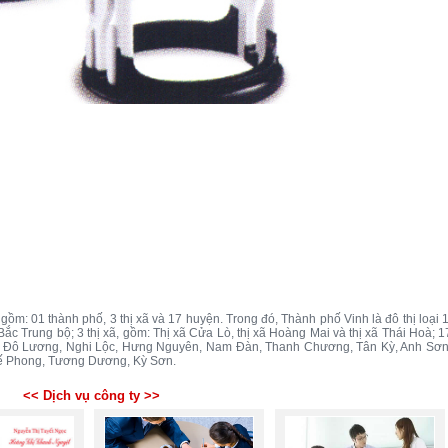
gồm: 01 thành phố, 3 thị xã và 17 huyện. Trong đó, Thành phố Vinh là đô thị loại 1
 Bắc Trung bộ; 3 thị xã, gồm: Thị xã Cửa Lò, thị xã Hoàng Mai và thị xã Thái Hoà; 1
, Đô Lương, Nghi Lộc, Hưng Nguyên, Nam Đàn, Thanh Chương, Tân Kỳ, Anh Sơn
ế Phong, Tương Dương, Kỳ Sơn.
<< Dịch vụ công ty >>