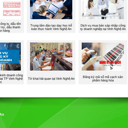
ông ty, dấu tên
Trung tâm đào tạo dạy học kế
Dịch vụ mua bán sáp nhập công
 ký, dấu thanh
toán thực hành Vinh Nghệ An
ty doanh nghiệp tại Vinh Nghệ An
án hàng
 kinh doanh công
Đăng ký mã số mã vạch sản
tại TP Vinh Nghệ
Tờ khai hải quan tại Vinh Nghệ An
phẩm hàng hóa
n
 An