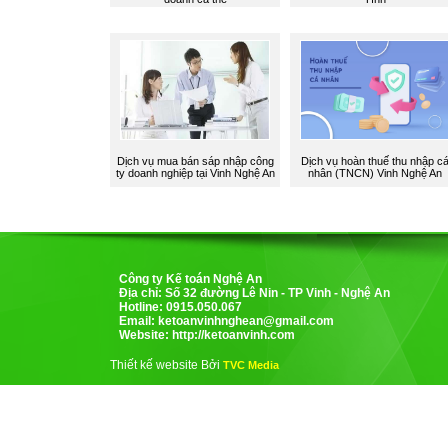
Dịch vụ mua bán sáp nhập công
Dịch vụ hoàn thuế thu nhập c
ty doanh nghiệp tại Vinh Nghệ An
nhân (TNCN) Vinh Nghệ An
Công ty Kế toán Nghệ An
Địa chỉ: Số 32 đường Lê Nin - TP Vinh - Nghệ An
Hotline: 0915.050.067
Email:
ketoanvinhnghean@gmail.com
Website: http://ketoanvinh.com
Thiết kế website Bởi
TVC Media