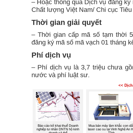
– Hoặc thông qua Dịch vụ đăng ký
Chất lượng Việt Nam/ Chi cục Tiê
Thời gian giải quyết
– Thời gian cấp mã số tạm thời 
đăng ký mã số mã vạch 01 tháng k
Phí dịch vụ
– Phí dịch vụ là 3,7 triệu chưa 
nước và phí luật sư.
<< Dịch
Báo cáo kê khai thuế Doanh
Mua bán máy làm khắc con dấ
nghiệp tư nhân DNTN hộ kinh
laser cao su tại Vinh Nghệ An 
doanh cá thể
Tĩnh