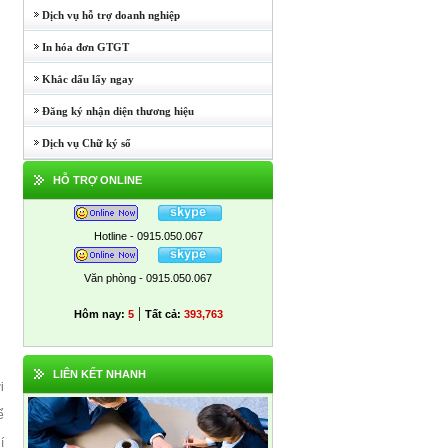
Dịch vụ hỗ trợ doanh nghiệp
In hóa đơn GTGT
Khắc dấu lấy ngay
Đăng ký nhận diện thương hiệu
Dịch vụ Chữ ký số
HỖ TRỢ ONLINE
Hotline - 0915.050.067
Văn phòng - 0915.050.067
|
Hôm nay:
5
Tất cả:
393,763
LIÊN KẾT NHANH
i
ể
í