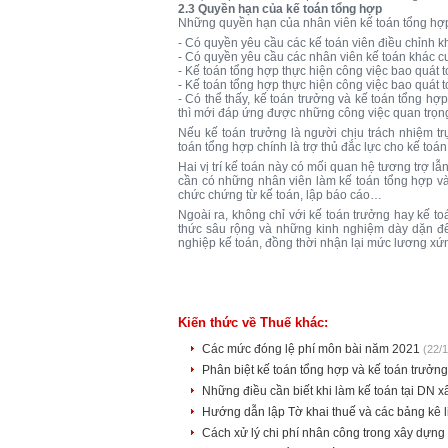
2.3 Quyền hạn của kế toán tổng hợp
Những quyền hạn của nhân viên kế toán tổng hợp
- Có quyền yêu cầu các kế toán viên điều chỉnh khi
- Có quyền yêu cầu các nhân viên kế toán khác c
- Kế toán tổng hợp thực hiện công việc bao quát 
- Kế toán tổng hợp thực hiện công việc bao quát 
- Có thể thấy, kế toán trưởng và kế toán tổng h
thì mới đáp ứng được những công việc quan trọn
Nếu kế toán trưởng là người chịu trách nhiệm t
toán tổng hợp chính là trợ thủ đắc lực cho kế toá
Hai vị trí kế toán này có mối quan hệ tương trợ l
cần có những nhân viên làm kế toán tổng hợp và k
chức chứng từ kế toán, lập báo cáo…
Ngoài ra, không chỉ với kế toán trưởng hay kế to
thức sâu rộng và những kinh nghiệm dày dặn để 
nghiệp kế toán, đồng thời nhận lại mức lương x
Kiến thức về Thuế khác:
Các mức đóng lệ phí môn bài năm 2021
(22/
Phân biệt kế toán tổng hợp và kế toán trưởn
Những điều cần biết khi làm kế toán tại DN 
Hướng dẫn lập Tờ khai thuế và các bảng kê 
Cách xử lý chi phí nhân công trong xây dựng