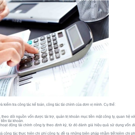
à kiểm tra công tác kế toán, công tác tài chính của đơn vị mình. Cụ thể:
, theo dõi nguồn vốn được tài trợ, quản trị khoản mục tiền mặt công ty, quan hệ vớ
tiền tài khoản.
hoạt động tài chính công ty theo định kỳ, từ đó đánh giá hiệu quả sử dụng vốn đ
iá công tác thực hiện chi phí công ty, đề ra những biện pháp nhằm tiết kiệm chi ph