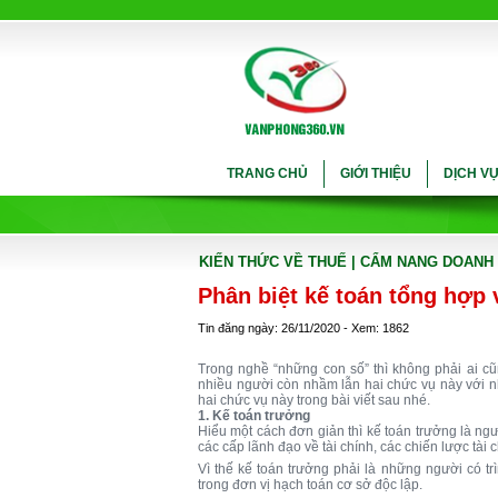
TRANG CHỦ
GIỚI THIỆU
DỊCH V
KIẾN THỨC VỀ THUẾ
| CẨM NANG DOANH
Phân biệt kế toán tổng hợp 
Tin đăng ngày: 26/11/2020 - Xem: 1862
Trong nghề “những con số” thì không phải ai c
nhiều người còn nhầm lẫn hai chức vụ này với nh
hai chức vụ này trong bài viết sau nhé.
1. Kế toán trưởng
Hiểu một cách đơn giản thì kế toán trưởng là n
các cấp lãnh đạo về tài chính, các chiến lược tài
Vì thế kế toán trưởng phải là những người có t
trong đơn vị hạch toán cơ sở độc lập.