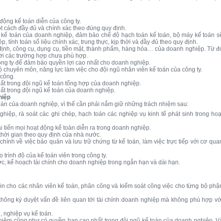
 động kế toán diễn của công ty.
ột cách đầy đủ và chính xác theo đúng quy định.
ống kế toán của doanh nghiệp, đảm bảo chế độ hạch toán kế toán, bộ máy kế toán s
, tính toán số liệu chính xác, trung thực, kịp thời và đầy đủ theo quy định.
ố định, công cụ, dụng cụ, tiền mặt, thành phẩm, hàng hóa… của doanh nghiệp. Từ đ
hời các trường hợp chưa phù hợp.
công ty để đảm bảo quyền lợi cao nhất cho doanh nghiệp.
ộ chuyên môn, năng lực làm việc cho đội ngũ nhân viên kế toán của công ty.
 công.
hất trong đội ngũ kế toán tổng hợp của doanh nghiệp.
hất trong đội ngũ kế toán của doanh nghiệp.
hiệp
oán của doanh nghiệp, vì thế cần phải nắm giữ những trách nhiệm sau:
hiệp, rà soát các ghi chép, hạch toán các nghiệp vụ kinh tế phát sinh trong hoạ
cải tiến mọi hoạt động kế toán diễn ra trong doanh nghiệp.
thời gian theo quy định của nhà nước.
chính về việc bảo quản và lưu trữ chứng từ kế toán, làm việc trực tiếp với cơ qua
trình độ của kế toán viên trong công ty.
c, kế hoạch tài chính cho doanh nghiệp trong ngắn hạn và dài hạn.
ôn cho các nhân viên kế toán, phân công và kiểm soát công việc cho từng bộ phậ
i không ký duyệt vấn đề liên quan tới tài chính doanh nghiệp mà không phù hợp vớ
, nghiệp vụ kế toán.
h nhiệm cũng như có quyền hạn cao nhất trong đội ngũ kế toán của doanh nghiệp. V