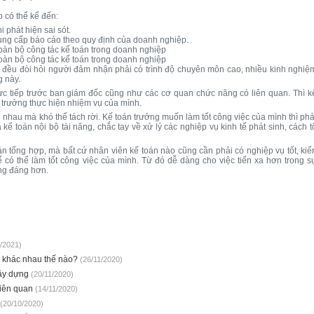
 có thể kể đến:
 phát hiện sai sót.
ung cấp báo cáo theo quy định của doanh nghiệp.
toàn bộ công tác kế toán trong doanh nghiệp
toàn bộ công tác kế toán trong doanh nghiệp
ợp đều đòi hỏi người đảm nhận phải có trình độ chuyên môn cao, nhiều kinh nghiệ
g này.
rực tiếp trước ban giám đốc cũng như các cơ quan chức năng có liên quan. Thì k
n trưởng thực hiện nhiệm vụ của mình.
ẫn nhau mà khó thể tách rời. Kế toán trưởng muốn làm tốt công việc của mình thì phả
ế toán nội bộ tài năng, chắc tay về xử lý các nghiệp vụ kinh tế phát sinh, cách t
án tổng hợp, mà bất cứ nhân viên kế toán nào cũng cần phải có nghiệp vụ tốt, kiế
có thể làm tốt công việc của mình. Từ đó dễ dàng cho việc tiến xa hơn trong s
ứng đáng hơn.
1/2021)
g khác nhau thế nào?
(26/11/2020)
xây dựng
(20/11/2020)
liên quan
(14/11/2020)
(20/10/2020)