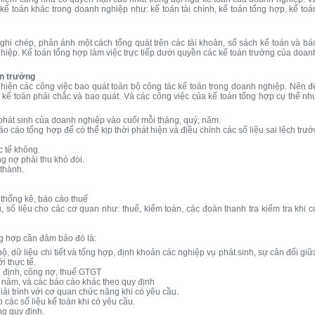
kế toán khác trong doanh nghiệp như: kế toán tài chính, kế toán tổng hợp, kế toá
ghi chép, phản ánh một cách tổng quát trên các tài khoản, sổ sách kế toán và bá
 nghiệp. Kế toán tổng hợp làm việc trực tiếp dưới quyền các kế toán trưởng của doan
án trưởng
hiện các công việc bao quát toàn bộ công tác kế toán trong doanh nghiệp. Nên đ
a kế toán phải chắc và bao quát. Và các công việc của kế toán tổng hợp cụ thể nh
 phát sinh của doanh nghiệp vào cuối mỗi tháng, quý, năm.
báo cáo tổng hợp để có thể kịp thời phát hiện và điều chỉnh các số liệu sai lệch trướ
c tế không.
g nợ phải thu khó đòi.
 thành.
o thống kê, báo cáo thuế
ệu, số liệu cho các cơ quan như: thuế, kiểm toán, các đoàn thanh tra kiểm tra khi c
g hợp cần đảm bảo đó là:
bộ, dữ liệu chi tiết và tổng hợp, định khoản các nghiệp vụ phát sinh, sự cân đối giữ
ới thực tế.
cố định, công nợ, thuế GTGT
, năm, và các báo cáo khác theo quy định
giải trình với cơ quan chức năng khi có yêu cầu.
 các số liệu kế toán khi có yêu cầu.
ng quy định.