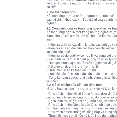
kế toán trưởng là người phụ trách các nhân viên 
chi tiết…
2. Kế toán tổng hợp
Kế toán tổng hợp là những người phụ trách việc 
cáo tài chính theo các chỉ tiêu giá trị của doanh
nghiệp.
2.1 Công việc của kế toán tổng hợp khác kế to
Kế toán tổng hợp là một trong những người thực 
thực hiện tốt công việc này đòi hỏi nghiệp vụ củ
sau:
- Kiểm tra toàn bộ các định khoản, các nghiệp vụ
- Kiểm tra sự cân đối của các báo cáo chi tiết và 
khi báo cáo thuế.
- Kiểm tra số dư cuối kỳ có hợp lý và đúng với thự
- Xác định và đề xuất lập dự phòng hoặc xử lý côn
- Tính giá thành, định khoản các nghiệp vụ về giá
- Kết chuyển doanh thu, chi phí, lãi lỗ.
- Thực hiện in sổ kế toán để lưu trữ.
- Lập báo cáo tài chính, báo cáo quản trị, báo cá
- Cùng kế toán trưởng giải trình, cung cấp tài li
yêu cầu.
2.2 Trách nhiệm của kế toán tổng hợp
Những trách nhiệm mà một nhân viên kế toán tổn
- Chịu trách nhiệm về số liệu giữa các đơn vị nội 
các số liệu chi tiết và tổng hợp, số dư cuối kỳ so v
- Hạch toán thu nhập, chi phí, khấu hao, tài sản 
- Chịu trách nhiệm lập báo cáo tài chính theo quý
- Có trách nhiệm tham gia phối hợp trình số liệu, 
- Chịu trách nhiệm thống kê, tổng hợp và cung cấp
- Thực hiện lưu trữ số liệu kế toán theo đúng nhữ