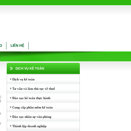
G
LIÊN HỆ
DỊCH VỤ KẾ TOÁN
Dịch vụ kế toán
Tư vấn và làm thủ tục về thuế
í
Đào tạo kế toán thực hành
õ
Cung cấp phần mềm kế toán
o
Đào tạo nhân sự văn phòng
n
Thành lập doanh nghiệp