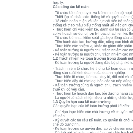
hợp lý.
Các công tác kế toán:
- Tổ chức kế toán, duy trì và kiểm tra toàn bộ hoạt
- Thiết lập các báo cáo, thống kê và quyết toán m
- Tổ chức hoàn thiện và liên tục cải tiến hệ th
thống kê theo mẫu biểu thống nhất để việc ghi chép
- Thực hiện chỉ việc kiểm kê, đánh giá tài sản c
có kế hoạch sử dụng hợp lý hoặc phát hiện kịp t
- Tổ chức kiểm tra, kiểm soát các hợp đồng của 
- Tiến hành đào tạo, hướng dẫn, nâng cao trình đ
- Thực hiện các nhiệm vụ khác do giám đốc phân
- Kế toán trưởng là người chịu trách nhiệm cao n
- Kế toán trưởng là người chịu trách nhiệm cao n
1.2 Trách nhiệm kế toán trưởng trong doanh ng
- Kế toán trưởng là người đứng đầu bộ phận kế t
- Trách nhiệm tổ chức hệ thống kế toán doanh ng
động sản xuất kinh doanh của doanh nghiệp.
- Thực hiện tổ chức, kiểm tra, duy trì, đổi mới và 
- Thực hiện đầy đủ các loại báo cáo và nộp đúng 
- Kế toán trưởng cũng là người chịu trách nhiệm 
thuế khi có yêu cầu.
- Thực hiện kế hoạch đào tạo, bồi dưỡng nâng cao 
- Là người có trách nhiệm đưa ra những chiến lượ
1.3 Quyền hạn của kế toán trưởng
Các quyền hạn của kế toán trưởng phải kể đến:
- Chỉ đạo thực hiện các chủ trương về chuyên m
kế toán.
- Ký duyệt các tài liệu kế toán, có quyền từ chố
chế độ quy định.
- Kế toán trưởng có quyền độc lập về chuyên môn
- Có thể nói, kế toán trưởng là người chịu trác