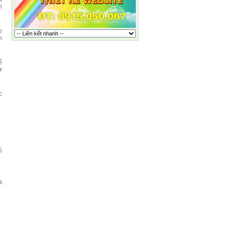
n
o
h
ể
ư
c
ó
a