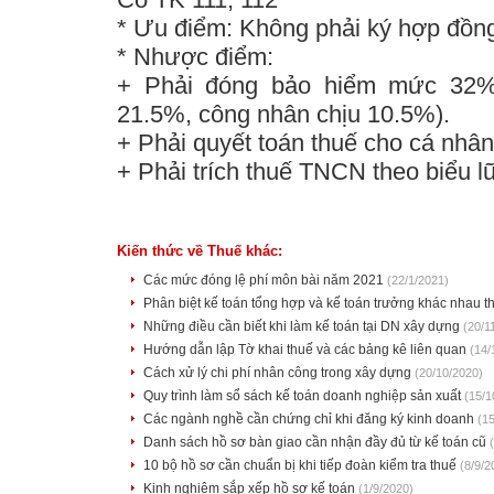
*
Ưu điểm
:
Không phải ký hợp đồng
*
Nhược điểm
:
+ Phải đóng bảo hiểm mức 32%
21.5%, công nhân chịu 10.5%
).
+ Phải quyết toán thuế cho cá nhân
+ Phải trích thuế TNCN theo biểu lũ
Kiến thức về Thuế khác:
Các mức đóng lệ phí môn bài năm 2021
(22/1/2021)
Phân biệt kế toán tổng hợp và kế toán trưởng khác nhau 
Những điều cần biết khi làm kế toán tại DN xây dựng
(20/1
Hướng dẫn lập Tờ khai thuế và các bảng kê liên quan
(14/
Cách xử lý chi phí nhân công trong xây dựng
(20/10/2020)
Quy trình làm sổ sách kế toán doanh nghiệp sản xuất
(15/1
Các ngành nghề cần chứng chỉ khi đăng ký kinh doanh
(1
Danh sách hồ sơ bàn giao cần nhận đầy đủ từ kế toán cũ
10 bộ hồ sơ cần chuẩn bị khi tiếp đoàn kiểm tra thuế
(8/9/2
Kinh nghiệm sắp xếp hồ sơ kế toán
(1/9/2020)