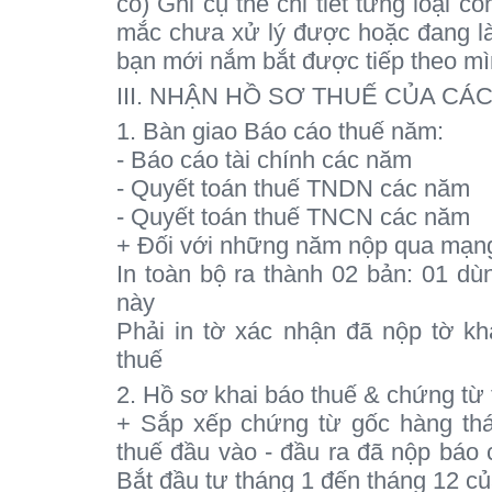
có) Ghi cụ thể chi tiết từng loại 
mắc chưa xử lý được hoặc đang l
bạn mới nắm bắt được tiếp theo m
III. NHẬN HỒ SƠ THUẾ CỦA C
1. Bàn giao Báo cáo thuế năm:
- Báo cáo tài chính các năm
- Quyết toán thuế TNDN các năm
- Quyết toán thuế TNCN các năm
+ Đối với những năm nộp qua mạng
In toàn bộ ra thành 02 bản: 01 dù
này
Phải in tờ xác nhận đã nộp tờ k
thuế
2. Hồ sơ khai báo thuế & chứng từ t
+ Sắp xếp chứng từ gốc hàng thá
thuế đầu vào - đầu ra đã nộp báo 
Bắt đầu tư tháng 1 đến tháng 12 c