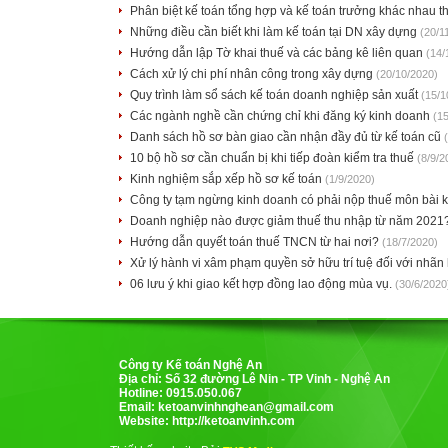
Phân biệt kế toán tổng hợp và kế toán trưởng khác nhau 
Những điều cần biết khi làm kế toán tại DN xây dựng
(20/1
Hướng dẫn lập Tờ khai thuế và các bảng kê liên quan
(14/
Cách xử lý chi phí nhân công trong xây dựng
(20/10/2020)
Quy trình làm sổ sách kế toán doanh nghiệp sản xuất
(15/1
Các ngành nghề cần chứng chỉ khi đăng ký kinh doanh
(1
Danh sách hồ sơ bàn giao cần nhận đầy đủ từ kế toán cũ
10 bộ hồ sơ cần chuẩn bị khi tiếp đoàn kiểm tra thuế
(8/9/2
Kinh nghiệm sắp xếp hồ sơ kế toán
(1/9/2020)
Công ty tạm ngừng kinh doanh có phải nộp thuế môn bài
Doanh nghiệp nào được giảm thuế thu nhập từ năm 2021
Hướng dẫn quyết toán thuế TNCN từ hai nơi?
(18/7/2020)
Xử lý hành vi xâm phạm quyền sở hữu trí tuệ đối với nhãn
06 lưu ý khi giao kết hợp đồng lao động mùa vụ.
(30/6/2020
Công ty Kế toán Nghệ An
Địa chỉ: Số 32 đường Lê Nin - TP Vinh - Nghệ An
Hotline: 0915.050.067
Email:
ketoanvinhnghean@gmail.com
Website: http://ketoanvinh.com