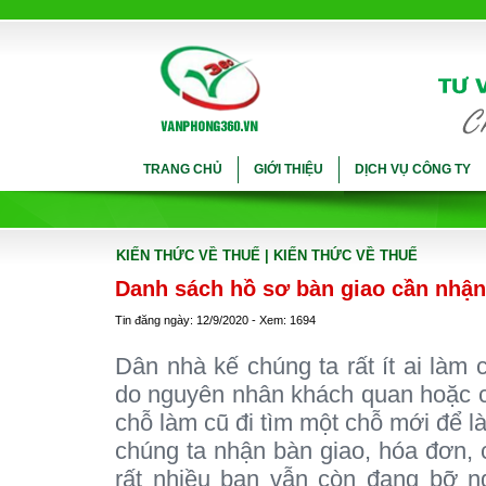
TRANG CHỦ
GIỚI THIỆU
DỊCH VỤ CÔNG TY
KIẾN THỨC VỀ THUẾ
| KIẾN THỨC VỀ THUẾ
Danh sách hồ sơ bàn giao cần nhận
Tin đăng ngày: 12/9/2020 - Xem: 1694
Dân nhà kế chúng ta rất ít ai làm c
do nguyên nhân khách quan hoặc c
chỗ làm cũ đi tìm một chỗ mới để là
chúng ta nhận bàn giao, hóa đơn,
rất nhiều bạn vẫn còn đang bỡ n