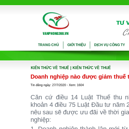
TRANG CHỦ
GIỚI THIỆU
DỊCH VỤ CÔNG TY
KIẾN THỨC VỀ THUẾ
| KIẾN THỨC VỀ THUẾ
Doanh nghiệp nào được giảm thuế 
Tin đăng ngày: 27/7/2020 - Xem: 1604
Căn cứ điều 14 Luật Thuế thu 
khoản 4 điều 75 Luật Đầu tư năm 2
nêu sau sẽ được ưu đãi về thời gi
nghiệp:
1. Doanh nghiệp thành lập mới từ 