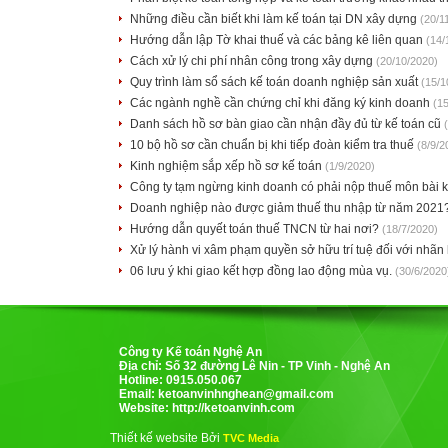
Những điều cần biết khi làm kế toán tại DN xây dựng
(20/1
Hướng dẫn lập Tờ khai thuế và các bảng kê liên quan
(14/
Cách xử lý chi phí nhân công trong xây dựng
(20/10/2020)
Quy trình làm sổ sách kế toán doanh nghiệp sản xuất
(15/1
Các ngành nghề cần chứng chỉ khi đăng ký kinh doanh
(1
Danh sách hồ sơ bàn giao cần nhận đầy đủ từ kế toán cũ
10 bộ hồ sơ cần chuẩn bị khi tiếp đoàn kiểm tra thuế
(8/9/2
Kinh nghiệm sắp xếp hồ sơ kế toán
(1/9/2020)
Công ty tạm ngừng kinh doanh có phải nộp thuế môn bài
Doanh nghiệp nào được giảm thuế thu nhập từ năm 2021
Hướng dẫn quyết toán thuế TNCN từ hai nơi?
(18/7/2020)
Xử lý hành vi xâm phạm quyền sở hữu trí tuệ đối với nhãn
06 lưu ý khi giao kết hợp đồng lao động mùa vụ.
(30/6/2020
Công ty Kế toán Nghệ An
Địa chỉ: Số 32 đường Lê Nin - TP Vinh - Nghệ An
Hotline: 0915.050.067
Email:
ketoanvinhnghean@gmail.com
Website: http://ketoanvinh.com
Thiết kế website Bởi
TVC Media