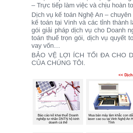
– Trực tiếp làm việc và chịu hoàn t
Dịch vụ kế toán Nghệ An – chuyên D
kế toán tại Vinh và các tỉnh thành 
gói giải pháp dịch vụ cho Doanh ng
toán thuế trọn gói, dịch vụ quyết t
vay vốn…
BẢO VỆ LỢI ÍCH TỐI ĐA CHO
CỦA CHÚNG TÔI.
<< Dịch
Báo cáo kê khai thuế Doanh
Mua bán máy làm khắc con dấ
nghiệp tư nhân DNTN hộ kinh
laser cao su tại Vinh Nghệ An 
doanh cá thể
Tĩnh