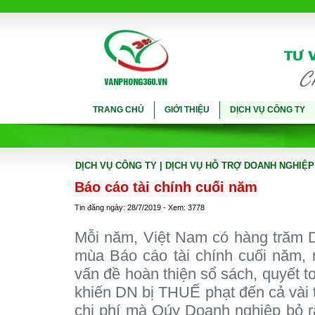
TRANG CHỦ
GIỚI THIỆU
DỊCH VỤ CÔNG TY
DỊCH VỤ CÔNG TY
| DỊCH VỤ HỖ TRỢ DOANH NGHIỆP
Báo cáo tài chính cuối năm
Tin đăng ngày: 28/7/2019 - Xem: 3778
Mỗi năm, Việt Nam có hàng trăm 
mùa Báo cáo tài chính cuối năm, 
vấn đề hoàn thiện sổ sách, quyết to
khiến DN bị THUẾ phạt đến cả vài tr
chi phí mà Qúy Doanh nghiệp bỏ r