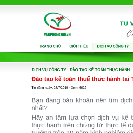
TRANG CHỦ
GIỚI THIỆU
DỊCH VỤ CÔNG TY
DỊCH VỤ CÔNG TY
| ĐÀO TẠO KẾ TOÁN THỰC HÀNH
Đào tạo kế toán thuế thực hành tại
Tin đăng ngày: 28/7/2019 - Xem: 6622
Bạn đang băn khoăn nên tìm dịch 
nhất?
Hãy an tâm lựa chọn dịch vụ kế 
thực hành trên chứng từ thực tế 
trưởng trên 10 năm kinh nghiệm,dị