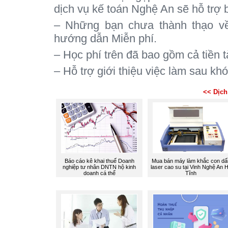
dịch vụ kế toán Nghệ An sẽ hỗ trợ b
– Những bạn chưa thành thạo về
hướng dẫn Miễn phí.
– Học phí trên đã bao gồm cả tiền t
– Hỗ trợ giới thiệu việc làm sau kh
<< Dịch
Báo cáo kê khai thuế Doanh
Mua bán máy làm khắc con dấ
nghiệp tư nhân DNTN hộ kinh
laser cao su tại Vinh Nghệ An 
doanh cá thể
Tĩnh