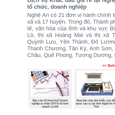
Dịch vụ Khắc dấu giá rẻ tại Ngh
tổ chức, doanh nghiệp
Nghệ An có 21 đơn vị hành chính tr
xã và 17 huyện. Trong đó, Thành phố 
tế, văn hóa của tỉnh và khu vực B
Lò, thị xã Hoàng Mai và thị xã 
Quỳnh Lưu, Yên Thành, Đô Lươn
Thanh Chương, Tân Kỳ, Anh Sơn,
Châu, Quế Phong, Tương Dương, 
<< Dịch
Báo cáo kê khai thuế Doanh
Mua bán máy làm khắc con dấ
nghiệp tư nhân DNTN hộ kinh
laser cao su tại Vinh Nghệ An 
doanh cá thể
Tĩnh