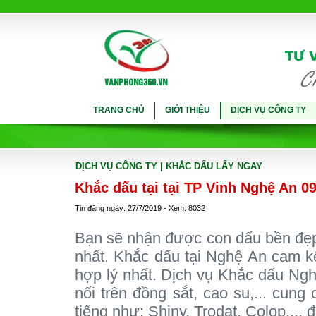
TRANG CHỦ
GIỚI THIỆU
DỊCH VỤ CÔNG TY
DỊCH VỤ CÔNG TY
| KHẮC DẤU LẤY NGAY
Khắc dấu tại tại TP Vinh Nghệ An 0
Tin đăng ngày: 27/7/2019 - Xem: 8032
Bạn sẽ nhận được con dấu bền đẹp 
nhất. Khắc dấu tại Nghệ An cam kế
hợp lý nhất. Dịch vụ Khắc dấu Ngh
nổi trên đồng sắt, cao su,... cung
tiếng như: Shiny, Trodat, Colop,..