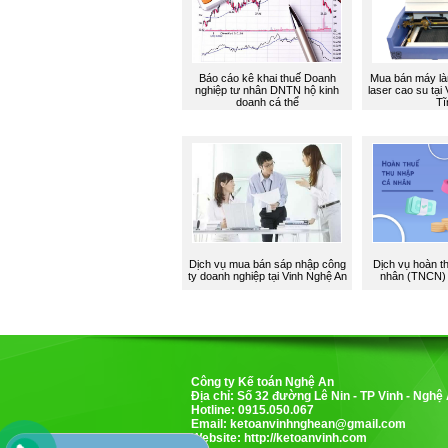
Báo cáo kê khai thuế Doanh
Mua bán máy là
nghiệp tư nhân DNTN hộ kinh
laser cao su tại
doanh cá thể
Tĩ
Dịch vụ mua bán sáp nhập công
Dịch vụ hoàn t
ty doanh nghiệp tại Vinh Nghệ An
nhân (TNCN) 
Công ty Kế toán Nghệ An
Địa chỉ: Số 32 đường Lê Nin - TP Vinh - Nghệ
Hotline: 0915.050.067
Email:
ketoanvinhnghean@gmail.com
Website: http://ketoanvinh.com