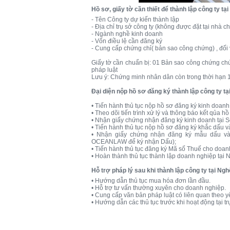
Hồ sơ, giấy tờ cần thiết để thành lập công ty tạ
- Tên Công ty dự kiến thành lập
- Địa chỉ trụ sở công ty (không được đặt tại nhà c
- Ngành nghề kinh doanh
- Vốn điều lệ cần đăng ký
- Cung cấp chứng chỉ( bản sao công chứng) , đối
Giấy tờ cần chuẩn bị: 01 Bản sao công chứng c
pháp luật
Lưu ý: Chứng minh nhân dân còn trong thời hạn 
Đại diện nộp hồ sơ đăng ký thành lập công ty t
• Tiến hành thủ tục nộp hồ sơ đăng ký kinh doanh
• Theo dõi tiến trình xử lý và thông báo kết qủa h
• Nhận giấy chứng nhận đăng ký kinh doanh tại 
• Tiến hành thủ tục nộp hồ sơ đăng ký khắc dấu 
• Nhận giấy chứng nhận đăng ký mẫu dấu và
OCEANLAW để ký nhận Dấu);
• Tiến hành thủ tục đăng ký Mã số Thuế cho doan
• Hoàn thành thủ tục thành lập doanh nghiệp tại 
Hỗ trợ pháp lý sau khi thành lập công ty tại Ng
• Hướng dẫn thủ tục mua hóa đơn lần đầu.
• Hỗ trợ tư vấn thường xuyên cho doanh nghiệp.
• Cung cấp văn bản pháp luật có liên quan theo y
• Hướng dẫn các thủ tục trước khi hoạt động tại tr