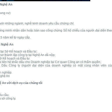
i Nghệ An
hung cư)
 với những ngành, nghề kinh doanh yêu cầu chứng chỉ.
hứng minh nhân dân hoặc bản sao công chứng Sổ hộ chiếu của người đại diện the
15 năm kể từ ngày cấp.
ại Nghệ An
 tại Sở Kế hoạch và Đầu tư;
ồ sơ thành lập công ty tại Nghệ An đã nộp;
Sở Kế hoạch và Đầu tư.
và liên hệ khắc dấu cho Doanh nghiệp tại Cơ quan Công an có thẩm quyền;
 Dấu Công ty (người đại diện của doanh nghiệp có mặt cùng nhân viên củ
h nghiệp.
Nghệ An
hệ An với dịch vụ của chúng tôi
êu cầu.
ụ sở công ty.