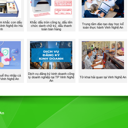
m khắc con dấu
Khắc dấu tròn công ty, dấu tên
Trung tâm đào tạo dạy học kế
 Vinh Nghệ An Hà
chức danh chữ ký, dấu thanh
toán thực hành Vinh Nghệ An
nh
toán bán hàng
Dịch vụ đăng ký kinh doanh công
huế thu nhập cá
ty doanh nghiệp tại TP Vinh Nghệ
Tờ khai hải quan tại Vinh Nghệ An
Vinh Nghệ An
An
 An