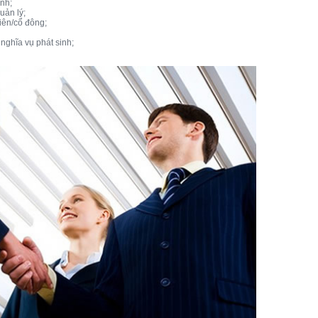
nh;
uản lý;
iên/cổ đông;
nghĩa vụ phát sinh;