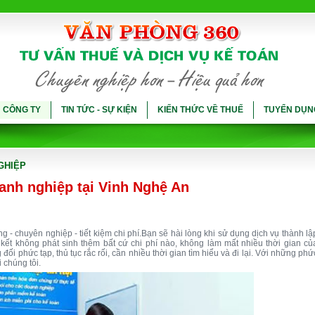
Ụ CÔNG TY
TIN TỨC - SỰ KIỆN
KIẾN THỨC VỀ THUẾ
TUYỂN DỤN
GHIỆP
anh nghiệp tại Vinh Nghệ An
g - chuyên nghiệp - tiết kiệm chi phí.Bạn sẽ hài lòng khi sử dụng dịch vụ thành lậ
 kết không phát sinh thêm bất cứ chi phí nào, không làm mất nhiều thời gian củ
ối phức tạp, thủ tục rắc rối, cần nhiều thời gian tìm hiểu và đi lại. Với những phứ
 chúng tôi.