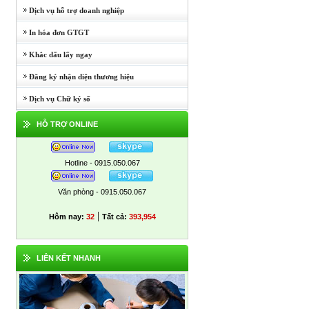
Dịch vụ hỗ trợ doanh nghiệp
In hóa đơn GTGT
Khắc dấu lấy ngay
Đăng ký nhận diện thương hiệu
Dịch vụ Chữ ký số
HỖ TRỢ ONLINE
Hotline - 0915.050.067
Văn phòng - 0915.050.067
|
Hôm nay:
32
Tất cả:
393,954
LIÊN KẾT NHANH