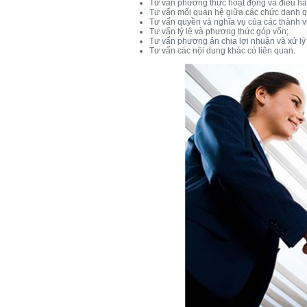
Tư vấn phương thức hoạt động và điều hà
Tư vấn mối quan hệ giữa các chức danh q
Tư vấn quyền và nghĩa vụ của các thành v
Tư vấn tỷ lệ và phương thức góp vốn;
Tư vấn phương án chia lợi nhuận và xử lý 
Tư vấn các nội dung khác có liên quan.