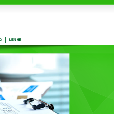
G
LIÊN HỆ