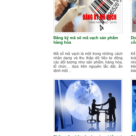
Đăng ký mã số mã vạch sản phẩm
Dị
hàng hóa
cô
Mã số mã vạch là một trong những cách
Kế
nhận dạng và thu thập dữ liệu tự động
toá
các đối tượng như sản phẩm, hàng hóa,
nh
tổ chức… dựa trên nguyên tắc đặt, ấn
tr
định một ...
bản