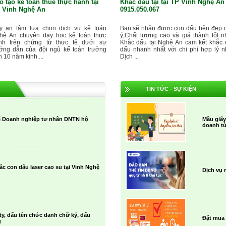
o tạo kế toán thuế thực hành tại
Khắc dấu tại tại TP Vinh Nghệ An
 Vinh Nghệ An
0915.050.067
y an tâm lựa chọn dịch vụ kế toán
Bạn sẽ nhận được con dấu bền đẹp 
hệ An chuyên dạy học kế toán thực
ý,Chất lượng cao và giá thành tốt nh
nh trên chứng từ thực tế dưới sự
Khắc dấu tại Nghệ An cam kết khắc 
ớng dẫn của đội ngũ kế toán trưởng
dấu nhanh nhất với chi phí hợp lý nh
n 10 năm kinh ...
Dịch ...
TIN TỨC - SỰ KIỆN
uế Doanh nghiệp tư nhân DNTN hộ
Mẫu giấy
doanh từ
c con dấu laser cao su tại Vinh Nghệ
Dịch vụ 
ty, dấu tên chức danh chữ ký, dấu
Đặt mua 
g