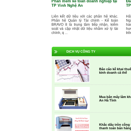
Phần mềm kế toán doanh nghiệp tại
Đà
TP Vinh Nghệ An
TP
Liên kết dữ liệu với các phân hệ khác.
Hã
Phân hệ Quản lý Tài chính - Kế toán
Ng
BRAVO 8 là trung tâm tiếp nhận, kiểm
hà
soát và cập nhật dữ liệu nhằm xử lý tài
hư
chính, q ...
trê
DỊCH VỤ CÔNG TY
Báo cáo kê khai th
kinh doanh cá thể
Mua bán máy làm khắ
An Hà Tĩnh
Khắc dấu tròn công 
thanh toán bán hàn