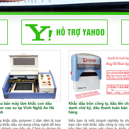
a bán máy làm khắc con dấu
Khắc dấu tròn công ty, dấu tên c
ser cao su tại Vinh Nghệ An Hà
danh chữ ký, dấu thanh toán bán
nh
hàng
y khắc dấu polymer 1 dàn đèn là loại
Nếu bạn là một doanh nghiệp tư nh
y khắc dấu sử dụng công nghệ đổ keo
bạn cần một khắc dấu công ty của mì
c thành con dấu do Công ty chúng tôi
hãy liên hệ ngay với công ty khắc 