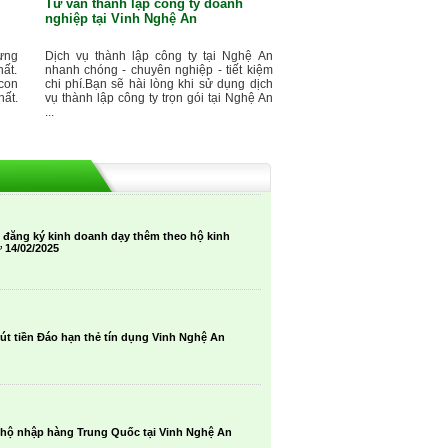
Tư vấn thành lập công ty doanh
nghiệp tại Vinh Nghệ An
ưng
Dịch vụ thành lập công ty tại Nghệ An
ất.
nhanh chóng - chuyên nghiệp - tiết kiệm
con
chi phí.Bạn sẽ hài lòng khi sử dụng dịch
ất.
vụ thành lập công ty trọn gói tại Nghệ An
...
 đăng ký kinh doanh dạy thêm theo hộ kinh
 14/02/2025
rút tiền Đáo hạn thẻ tín dụng Vinh Nghệ An
hộ nhập hàng Trung Quốc tại Vinh Nghệ An