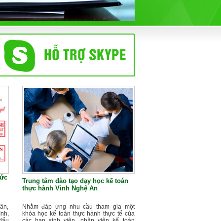
hức
Trung tâm đào tạo dạy học kế toán
thực hành Vinh Nghệ An
ân,
Nhằm đáp ứng nhu cầu tham gia một
nh,
khóa học kế toán thực hành thực tế của
dấu
các bạn sinh viên, nhân viên kế toán