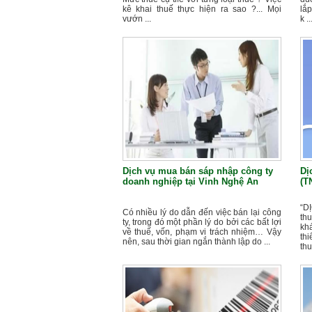
kê khai thuế thực hiện ra sao ?... Mọi
lắp
vướn ...
k ..
Dịch vụ mua bán sáp nhập công ty
Dị
doanh nghiệp tại Vinh Nghệ An
(T
“D
Có nhiều lý do dẫn đến việc bán lại công
th
ty, trong đó một phần lý do bởi các bất lợi
kh
về thuế, vốn, phạm vi trách nhiệm… Vậy
th
nên, sau thời gian ngắn thành lập do ...
thu