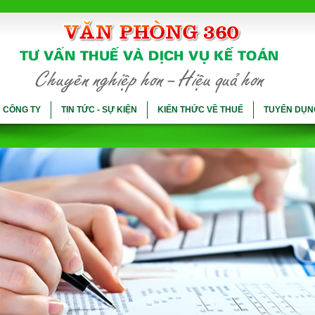
Ụ CÔNG TY
TIN TỨC - SỰ KIỆN
KIẾN THỨC VỀ THUẾ
TUYỂN DỤN