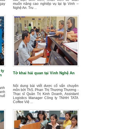
gay
muốn nâng cao nghiệp vụ tại tp Vinh –
Nghệ An. Tru ...
 ty
Tờ khai hải quan tại Vinh Nghệ An
n
Nội dung bài viết được cố vấn chuyên
ành
môn bởi ThS. Phan Thị Thương Thương -
oanh
Thạc sĩ Quản Trị Kinh Doanh, Assistant
thuế
Logistics Manager Công ty TNHH TATA
Coffee Việ ...