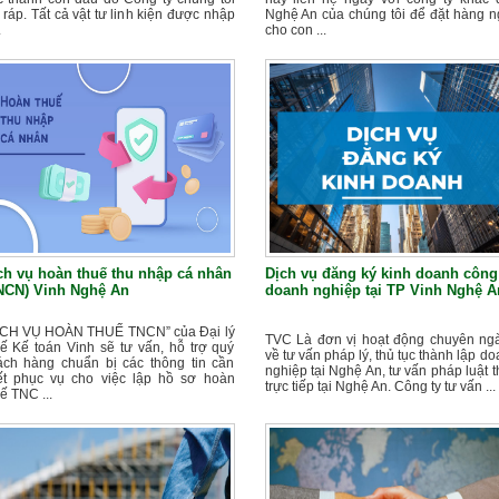
 ráp. Tất cả vật tư linh kiện được nhập
Nghệ An của chúng tôi để đặt hàng n
.
cho con ...
ch vụ hoàn thuế thu nhập cá nhân
Dịch vụ đăng ký kinh doanh công
NCN) Vinh Nghệ An
doanh nghiệp tại TP Vinh Nghệ A
ỊCH VỤ HOÀN THUẾ TNCN” của Đại lý
TVC Là đơn vị hoạt động chuyên ng
uế Kế toán Vinh sẽ tư vấn, hỗ trợ quý
về tư vấn pháp lý, thủ tục thành lập d
ách hàng chuẩn bị các thông tin cần
nghiệp tại Nghệ An, tư vấn pháp luật 
iết phục vụ cho việc lập hồ sơ hoàn
trực tiếp tại Nghệ An. Công ty tư vấn ...
ế TNC ...