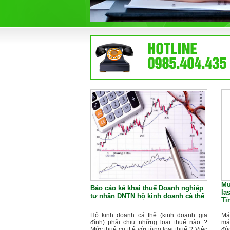
Mu
Báo cáo kê khai thuế Doanh nghiệp
la
tư nhân DNTN hộ kinh doanh cá thể
Tĩ
Hộ kinh doanh cá thể (kinh doanh gia
Má
đình) phải chịu những loại thuế nào ?
má
Mức thuế cụ thể với từng loại thuế ? Việc
đú