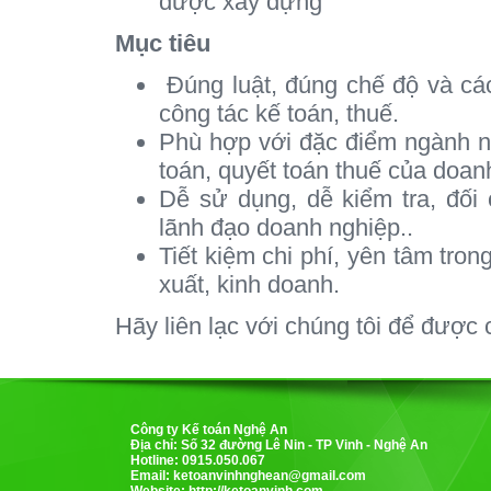
được xây dựng
Mục tiêu
Đúng luật, đúng chế độ và cá
công tác kế toán, thuế.
Phù hợp với đặc điểm ngành ng
toán, quyết toán thuế của doan
Dễ sử dụng, dễ kiểm tra, đối
lãnh đạo doanh nghiệp..
Tiết kiệm chi phí, yên tâm tro
xuất, kinh doanh.
Hãy liên lạc với chúng tôi để được c
Công ty Kế toán Nghệ An
Địa chỉ: Số 32 đường Lê Nin - TP Vinh - Nghệ An
Hotline: 0915.050.067
Email:
ketoanvinhnghean@gmail.com