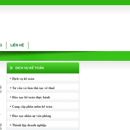
G
LIÊN HỆ
DỊCH VỤ KẾ TOÁN
Dịch vụ kế toán
hệ
Tư vấn và làm thủ tục về thuế
rợ
Đào tạo kế toán thực hành
Cung cấp phần mềm kế toán
Đào tạo nhân sự văn phòng
ng
Thành lập doanh nghiệp
nh