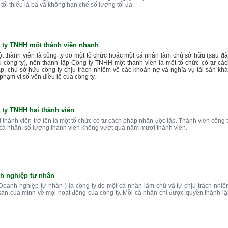
tối thiểu là ba và không hạn chế số lượng tối đa.
 ty TNHH một thành viên nhanh
 thành viên là công ty do một tổ chức hoặc một cá nhân làm chủ sở hữu (sau đ
u công ty), nên thành lập Công ty TNHH một thành viên là một tổ chức có tư cá
p, chủ sở hữu công ty chịu trách nhiệm về các khoản nợ và nghĩa vụ tài sản kh
phạm vi số vốn điều lệ của công ty.
 ty TNHH hai thành viên
thành viên trở lên là một tổ chức có tư cách pháp nhân độc lập. Thành viên công 
, cá nhân, số lượng thành viên không vượt quá năm mươi thành viên.
h nghiệp tư nhân
(Doanh nghiệp tư nhân ) là công ty do một cá nhân làm chủ và tự chịu trách nhi
 sản của mình về mọi hoạt động của công ty. Mỗi cá nhân chỉ được quyền thành l