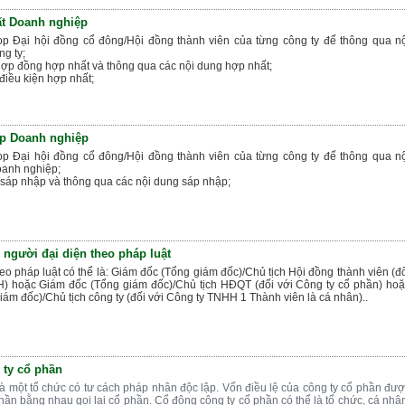
t Doanh nghiệp
ọp Đại hội đồng cổ đông/Hội đồng thành viên của từng công ty để thông qua n
g ty;
hợp đồng hợp nhất và thông qua các nội dung hợp nhất;
 điều kiện hợp nhất;
ập Doanh nghiệp
ọp Đại hội đồng cổ đông/Hội đồng thành viên của từng công ty để thông qua n
oanh nghiệp;
sáp nhập và thông qua các nội dung sáp nhập;
 người đại diện theo pháp luật
eo pháp luật có thể là: Giám đốc (Tổng giám đốc)/Chủ tịch Hội đồng thành viên (đ
) hoặc Giám đốc (Tổng giám đốc)/Chủ tịch HĐQT (đối với Công ty cổ phần) ho
ám đốc)/Chủ tịch công ty (đối với Công ty TNHH 1 Thành viên là cá nhân)..
 ty cổ phần
à một tổ chức có tư cách pháp nhân độc lập. Vốn điều lệ của công ty cổ phần đư
hần bằng nhau gọi lại cổ phần. Cổ đông công ty cổ phần có thể là tổ chức, cá nhâ