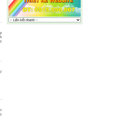
ây
ch
ác
ty
ệm
ập