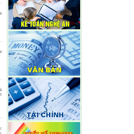
ội
ội
ối
ặc
ợc
n,