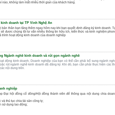
hí nào, không làm mất nhiều thời gian của khách hàng.
 kinh doanh tại TP Vinh Nghệ An
rị bản thân bạn tăng thêm ngay hôm nay khi bạn quyết định đăng ký kinh doanh. T
sẽ được chúng tôi tư vấn nhiều thông tin hữu ích, kiến thức và kinh nghiệm pho
á trình hoạt động kinh doanh của doanh nghiệp
ng Ngành nghề kinh doanh và rút gọn ngành nghề
hoạt động kinh doanh, Doanh nghiệp của bạn có thể cần phải bổ sung ngành ng
oặc rút ngành nghề kinh doanh đã đăng ký. Khi đó, bạn cần phải thực hiện các t
các nội dung trên.
anh nghiệp
ọp Đại hội đồng cổ đông/Hội đồng thành viên để thông qua nội dung chia doa
và thủ tục chia tài sản công ty;
 sử dụng lao động;