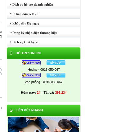
Dịch vụ hỗ trợ doanh nghiệp
In hóa đơn GTGT
Khắc dấu lấy ngay
ại
Đăng ký nhận diện thương hiệu
ng
Dịch vụ Chữ ký số
HỖ TRỢ ONLINE
hề
Hotline - 0915.050.067
hủ
Văn phòng - 0915.050.067
|
Hôm nay:
24
Tất cả:
393,234
nh
LIÊN KẾT NHANH