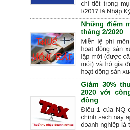
chi tiết trong m
I/2017 là Nhập Kỳ
Những điểm mớ
tháng 2/2020
Miễn lệ phí môn
hoạt động sản xu
lập mới (được c
mới) và hộ gia đ
hoạt động sản xuấ
Giảm 30% th
2020 với côn
đồng
Điều 1 của NQ q
chính sách này á
doanh nghiệp là 