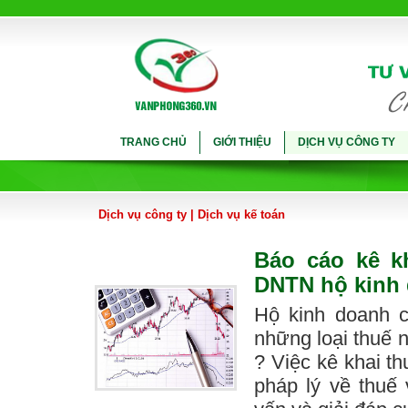
TRANG CHỦ
GIỚI THIỆU
DỊCH VỤ CÔNG TY
Dịch vụ công ty
|
Dịch vụ kế toán
Báo cáo kê k
DNTN hộ kinh 
Hộ kinh doanh c
những loại thuế n
? Việc kê khai t
pháp lý về thuế