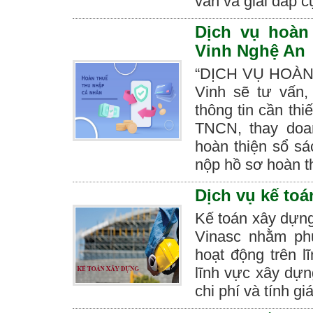
vấn và giải đáp c
Dịch vụ hoàn
Vinh Nghệ An
“DỊCH VỤ HOÀN 
Vinh sẽ tư vấn,
thông tin cần thi
TNCN, thay doan
hoàn thiện sổ sá
nộp hồ sơ hoàn 
Dịch vụ kế toá
Kế toán xây dựng,
Vinasc nhằm phụ
hoạt động trên l
lĩnh vực xây dựn
chi phí và tính gi