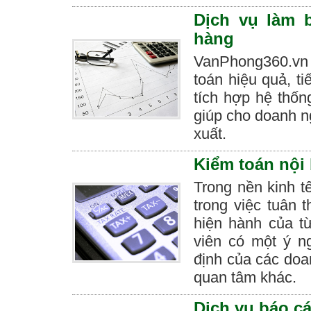
Dịch vụ làm 
hàng
VanPhong360.vn 
toán hiệu quả, ti
tích hợp hệ thốn
giúp cho doanh n
xuất.
Kiểm toán nội
Trong nền kinh t
trong việc tuân 
hiện hành của t
viên có một ý n
định của các doa
quan tâm khác.
Dịch vụ báo c