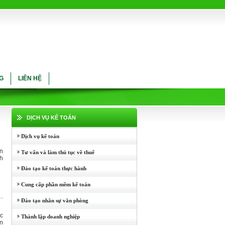
G
LIÊN HỆ
DỊCH VỤ KẾ TOÁN
Dịch vụ kế toán
ân
Tư vấn và làm thủ tục về thuế
nh
Đào tạo kế toán thực hành
Cung cấp phần mềm kế toán
Đào tạo nhân sự văn phòng
ực
Thành lập doanh nghiệp
An