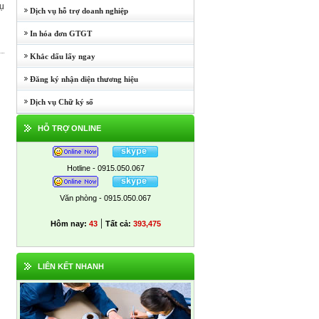
vụ
Dịch vụ hỗ trợ doanh nghiệp
In hóa đơn GTGT
Khắc dấu lấy ngay
Đăng ký nhận diện thương hiệu
Dịch vụ Chữ ký số
HỖ TRỢ ONLINE
Hotline - 0915.050.067
Văn phòng - 0915.050.067
|
Hôm nay:
43
Tất cả:
393,475
LIÊN KẾT NHANH