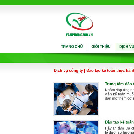
TRANG CHỦ
GIỚI THIỆU
DỊCH V
Dịch vụ công ty
|
Đào tạo kế toán thực hàn
Trung tâm đào 
Nhằm đáp ứng nhu
viên kế toán muố
dạn mở thêm cơ sở
Đào tạo kế toá
Hãy an tâm lựa c
tế dưới sự hướng