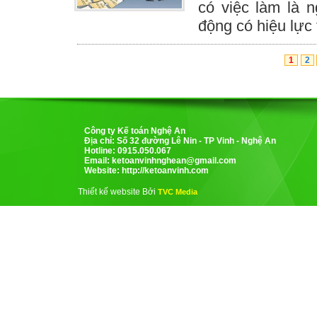
có việc làm là 
động có hiệu lực 
1
2
Công ty Kế toán Nghệ An
Địa chỉ: Số 32 đường Lê Nin - TP Vinh - Nghệ An
Hotline: 0915.050.067
Email:
ketoanvinhnghean@gmail.com
Website: http://ketoanvinh.com
Thiết kế website Bởi
TVC Media